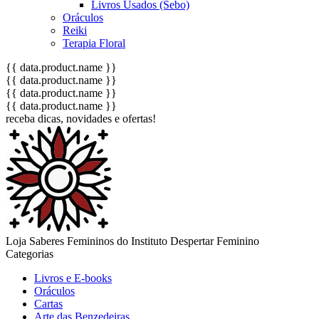
Livros Usados (Sebo)
Oráculos
Reiki
Terapia Floral
{{ data.product.name }}
{{ data.product.name }}
{{ data.product.name }}
{{ data.product.name }}
receba dicas, novidades e ofertas!
Loja Saberes Femininos do Instituto Despertar Feminino
Categorias
Livros e E-books
Oráculos
Cartas
Arte das Benzedeiras